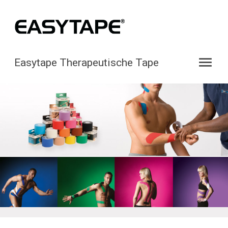
menu
Easytape Therapeutische Tape